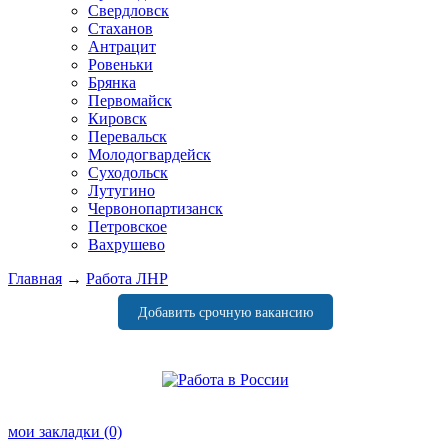
Свердловск
Стаханов
Антрацит
Ровеньки
Брянка
Первомайск
Кировск
Перевальск
Молодогвардейск
Суходольск
Лутугино
Червонопартизанск
Петровское
Вахрушево
Главная
→
Работа ЛНР
Добавить срочную вакансию
мои закладки
(0)