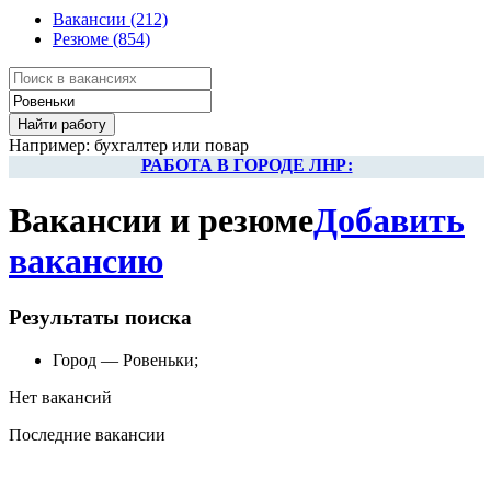
Вакансии
(212)
Резюме
(854)
Например:
бухгалтер
или
повар
РАБОТА В ГОРОДЕ ЛНР:
Работа в Луганске
Вакансии и резюме
Добавить
Работа в Красном Луче
Работа в Алчевске
вакансию
Работа в Краснодоне
Работа в Свердловске
Работа в Стаханове
Результаты поиска
Работа в Антраците
Работа в Ровеньках
Город — Ровеньки;
Работа в Брянке
Работа в Первомайске
Нет вакансий
Вакансии в Кировске
Работа в Перевальске
Последние вакансии
Работа в Молодогвардейске
Работа в Суходольске
Работа в Лутугино