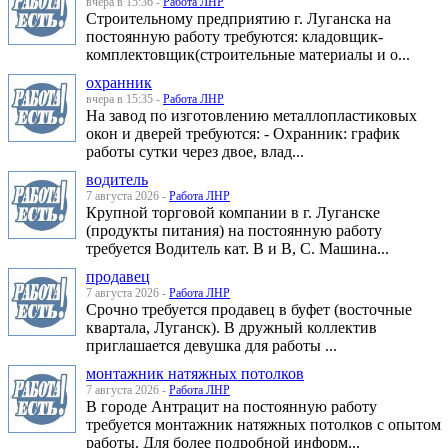
вчера в 15:36 -
Работа ЛНР
Строительному предприятию г. Луганска на
постоянную работу требуются: кладовщик-
комплектовщик(строительные материалы и о...
охранник
вчера в 15:35 -
Работа ЛНР
На завод по изготовлению металлопластиковых
окон и дверей требуются: - Охранник: график
работы сутки через двое, влад...
водитель
7 августа 2026 -
Работа ЛНР
Крупной торговой компании в г. Луганске
(продукты питания) на постоянную работу
требуется Водитель кат. В и В, С. Машина...
продавец
7 августа 2026 -
Работа ЛНР
Срочно требуется продавец в буфет (восточные
квартала, Луганск). В дружный коллектив
приглашается девушка для работы ...
монтажник натяжных потолков
7 августа 2026 -
Работа ЛНР
В городе Антрацит на постоянную работу
требуется монтажник натяжных потолков с опытом
работы. Для более подробной информ...