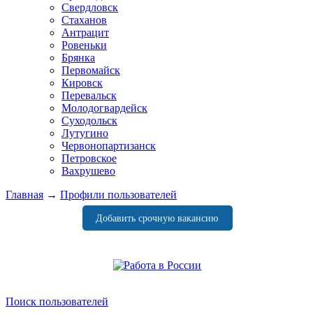
Свердловск
Стаханов
Антрацит
Ровеньки
Брянка
Первомайск
Кировск
Перевальск
Молодогвардейск
Суходольск
Лутугино
Червонопартизанск
Петровское
Вахрушево
Главная
→
Профили пользователей
Добавить срочную вакансию
Поиск пользователей