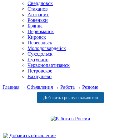
Свердловск
Стаханов
Антрацит
Ровеньки
Брянка
Первомайск
Кировск
Перевальск
Молодогвардейск
Суходольск
Лутугино
Червонопартизанск
Петровское
Вахрушево
Главная
→
Объявления
→
Работа
→
Резюме
Добавить срочную вакансию
Добавить объявление