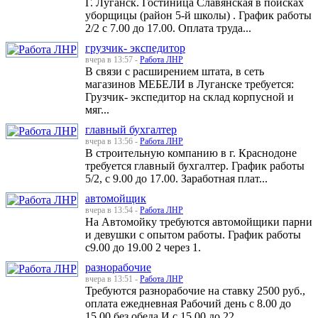
Г. Луганск. Гостиница Славянская в поисках
уборщицы (район 5-й школы) . График работы
2/2 с 7.00 до 17.00. Оплата труда...
грузчик- экспедитор
вчера в 13:57 -
Работа ЛНР
В связи с расширением штата, в сеть
магазинов МЕБЕЛИ в Луганске требуется:
Грузчик- экспедитор на склад корпусной и
мяг...
главный бухгалтер
вчера в 13:56 -
Работа ЛНР
В строительную компанию в г. Краснодоне
требуется главный бухгалтер. График работы
5/2, с 9.00 до 17.00. Заработная плат...
автомойщик
вчера в 13:54 -
Работа ЛНР
На Автомойку требуются автомойщики парни
и девушки с опытом работы. График работы
с9.00 до 19.00 2 через 1.
разнорабочие
вчера в 13:51 -
Работа ЛНР
Требуются разнорабочие на ставку 2500 руб.,
оплата ежедневная Рабочий день с 8.00 до
15.00 без обеда И с 15.00 до 22....