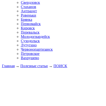
Свердловск
Стаханов
Антрацит
Ровеньки
Брянка
Первомайск
Кировск
Перевальск
Молодогвардейск
Суходольск
Лутугино
Червонопартизанск
Петровское
Вахрушево
Главная
→
Полезные статьи
→
ПОИСК