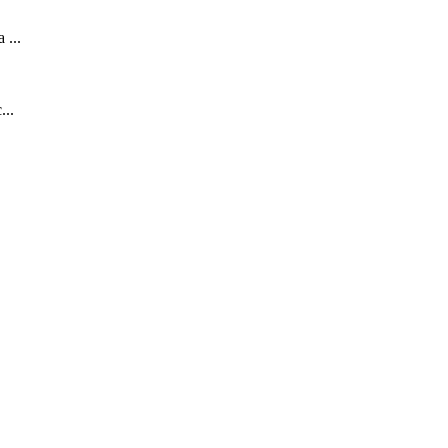
...
..