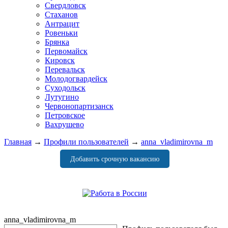
Свердловск
Стаханов
Антрацит
Ровеньки
Брянка
Первомайск
Кировск
Перевальск
Молодогвардейск
Суходольск
Лутугино
Червонопартизанск
Петровское
Вахрушево
Главная
→
Профили пользователей
→
anna_vladimirovna_m
Добавить срочную вакансию
anna_vladimirovna_m