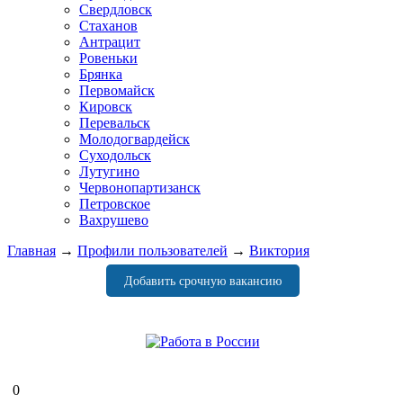
Свердловск
Стаханов
Антрацит
Ровеньки
Брянка
Первомайск
Кировск
Перевальск
Молодогвардейск
Суходольск
Лутугино
Червонопартизанск
Петровское
Вахрушево
Главная
→
Профили пользователей
→
Виктория
Добавить срочную вакансию
0