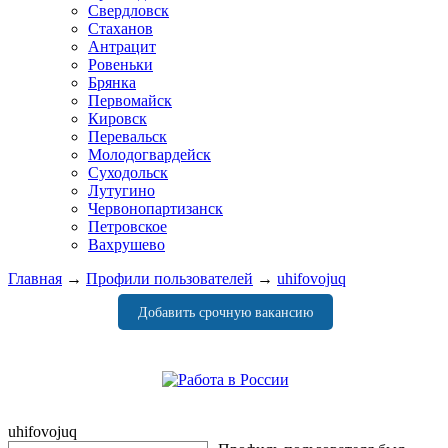
Свердловск
Стаханов
Антрацит
Ровеньки
Брянка
Первомайск
Кировск
Перевальск
Молодогвардейск
Суходольск
Лутугино
Червонопартизанск
Петровское
Вахрушево
Главная
→
Профили пользователей
→
uhifovojuq
Добавить срочную вакансию
uhifovojuq